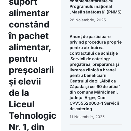
suport
complementaritate cu
Programului național
alimentar
„Masă sănătoasă” (PNMS)
28 Noiembrie, 2025
constând
în pachet
Anunț de participare
privind procedura proprie
alimentar,
pentru atribuirea
contractului de achiziție
pentru
Servicii de catering:
pregătirea, prepararea și
preşcolarii
livrarea zilnică a hranei
pentru beneficiarii
şi elevii
Centrului de zi „Albă ca
Zăpada și cei 60 de pitici”
de la
din comuna Mărăcineni,
județul Argeș Cod
Liceul
CPV55520000-1 Servicii
de catering
Tehnologic
11 Noiembrie, 2025
Nr. 1, din