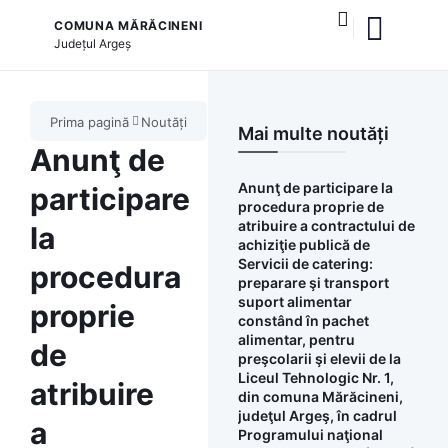
COMUNA MĂRĂCINENI
Județul
Argeș
și serviciile publice
Prima pagină
Noutăți
Mai multe noutăți
Anunţ de
Anunţ de participare la
participare
procedura proprie de
atribuire a contractului de
la
achiziţie publică de
Servicii de catering:
procedura
preparare şi transport
suport alimentar
proprie
constând în pachet
alimentar, pentru
de
preşcolarii şi elevii de la
Liceul Tehnologic Nr. 1,
atribuire
din comuna Mărăcineni,
judeţul Argeş, în cadrul
a
Programului naţional