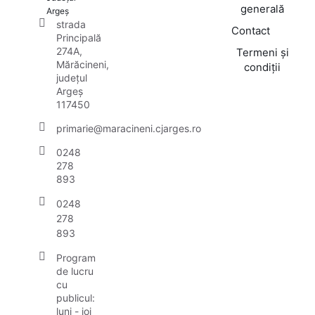
generală
Argeș
strada
Contact
Principală
274A,
Termeni și
Mărăcineni,
condiții
județul
Argeș
117450
primarie@maracineni.cjarges.ro
0248
278
893
0248
278
893
Program
de lucru
cu
publicul:
luni - joi