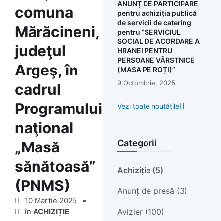
ANUNȚ DE PARTICIPARE
comuna
pentru achiziția publică
de servicii de catering
Mărăcineni,
pentru ”SERVICIUL
SOCIAL DE ACORDARE A
judeţul
HRANEI PENTRU
PERSOANE VÂRSTNICE
Argeş, în
(MASA PE ROȚI)”
9 Octombrie, 2025
cadrul
Programului
Vezi toate noutățile
naţional
Categorii
„Masă
sănătoasă”
Achiziție (5)
(PNMS)
Anunț de presă (3)
10 Martie 2025
Avizier (100)
în
ACHIZIȚIE