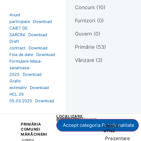
Concurs (10)
Anunt
Furnizori (0)
participare
Download
CAIET DE
Guvern (0)
SARCINI
Download
Draft
Primărie (53)
contract
Download
Fisa de date
Download
Vânzare (3)
Formulare-Masa-
sanatoasa-
2025
Download
Grafic
estimativ
Download
HCL 29
05.03.2025
Download
LOCALIZARE
Acest conținut este blocat până când acceptați categoria corespunzătoare de cookie-uri.
PRIMĂRIA
Accept categoria Funcționalitate
LINKURI
COMUNEI
UTILE
MĂRĂCINENI
Prezentare
Județul