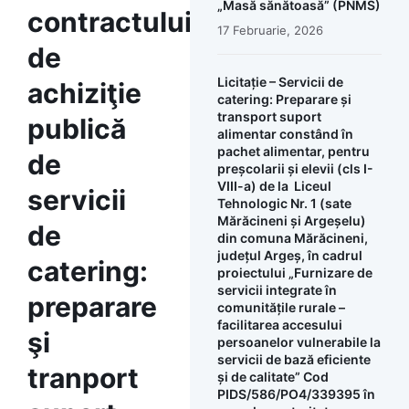
„Masă sănătoasă” (PNMS)
contractului
17 Februarie, 2026
de
Licitație – Servicii de
achiziţie
catering: Preparare și
transport suport
publică
alimentar constând în
pachet alimentar, pentru
de
preșcolarii și elevii (cls I-
VIII-a) de la Liceul
servicii
Tehnologic Nr. 1 (sate
Mărăcineni și Argeșelu)
de
din comuna Mărăcineni,
județul Argeș, în cadrul
catering:
proiectului „Furnizare de
servicii integrate în
preparare
comunitățile rurale –
facilitarea accesului
şi
persoanelor vulnerabile la
servicii de bază eficiente
tranport
și de calitate” Cod
PIDS/586/PO4/339395 în