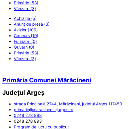
Primărie (53)
Vânzare (3)
Achiziție (5)
Anunț de presă (3)
Avizier (100)
Concurs (10)
Furnizori (0)
Guvern (0)
Primărie (53)
Vânzare (3)
Primăria Comunei Mărăcineni
Județul
Argeș
strada Principală 274A, Mărăcineni, județul Argeș 117450
primarie@maracineni.cjarges.ro
0248 278 893
0248 278 893
Program de lucru cu publicul: