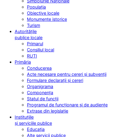
Simbolurile Naționale
Populația
Obiective locale
Monumente istorice
Turism
Autoritățile
publice locale
Primarul
Consiliul local
RUTI
Primăria
Conducerea
Acte necesare pentru cereri și subvenții
Formulare declarații și cereri
Organigrama
Componența
Statul de funcții
Programul de funcționare și de audiențe
Extrase din legislație
Instituțiile
și serviciile publice
Educația
Alte servicii publice