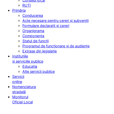
Consiliul local
RUTI
Primăria
Conducerea
Acte necesare pentru cereri și subvenții
Formulare declarații și cereri
Organigrama
Componența
Statul de funcții
Programul de funcționare și de audiențe
Extrase din legislație
Instituțiile
și serviciile publice
Educația
Alte servicii publice
Servicii
online
Nomenclatura
stradală
Monitorul
Oficial Local