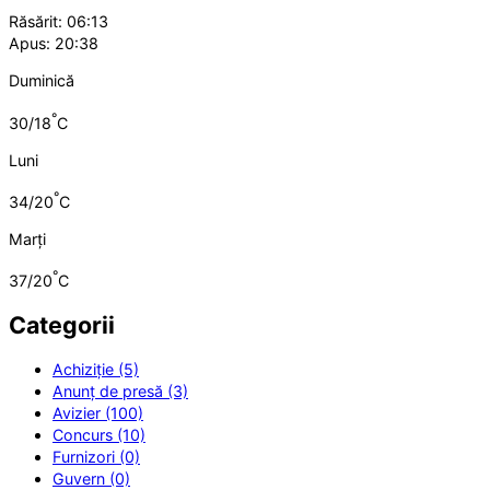
Răsărit: 06:13
Apus: 20:38
Duminică
°
30/18
C
Luni
°
34/20
C
Marți
°
37/20
C
Categorii
Achiziție (5)
Anunț de presă (3)
Avizier (100)
Concurs (10)
Furnizori (0)
Guvern (0)