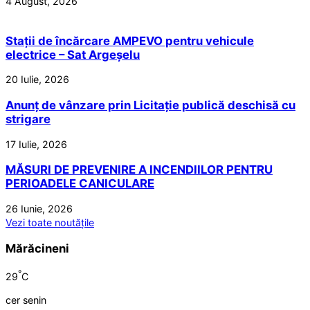
4 August, 2026
Stații de încărcare AMPEVO pentru vehicule
electrice – Sat Argeșelu
20 Iulie, 2026
Anunț de vânzare prin Licitație publică deschisă cu
strigare
17 Iulie, 2026
MĂSURI DE PREVENIRE A INCENDIILOR PENTRU
PERIOADELE CANICULARE
26 Iunie, 2026
Vezi toate noutățile
Mărăcineni
°
29
C
cer senin