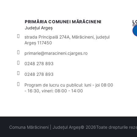
PRIMĂRIA COMUNEI MĂRĂCINENI
L
Acest
Județul
Argeș
strada Principală 274A, Mărăcineni, județul
Argeș 117450
primarie@maracineni.cjarges.ro
0248 278 893
0248 278 893
Program de lucru cu publicul:
luni - joi 08:00
- 16:30, vineri: 08:00 - 14:00
Comuna Mărăcineni | Județul Argeș
© 2026
Toate drepturile rez