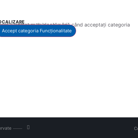
OCALIZARE
 conținut este blocat până când acceptați categoria corespunzătoare de cookie-uri.
Accept categoria Funcționalitate
ervate
C