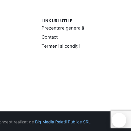
LINKURI UTILE
Prezentare generală
Contact
Termeni și condiții
🍪
oncept realizat de
Big Media Relații Publice SRL