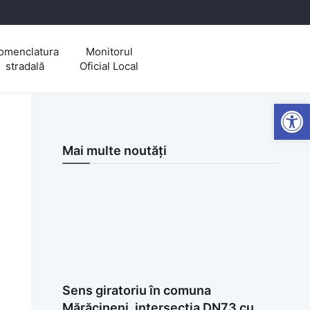
omenclatura
Monitorul
stradală
Oficial Local
Open
Mai multe noutăți
Sens giratoriu în comuna
Mărăcineni, intersecția DN73 cu