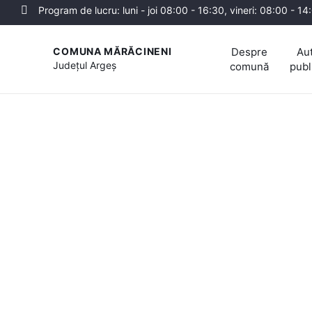
Program de lucru: luni - joi 08:00 - 16:30, vineri: 08:00 - 14
Despre
Aut
COMUNA MĂRĂCINENI
Județul
Argeș
comună
publ