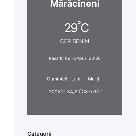
Mărăcineni
°
29
C
CER SENIN
Răsărit: 06:13
Apus: 20:38
Duminică
Luni
Marți
°
°
°
30/18
C
34/20
C
37/20
C
Categorii