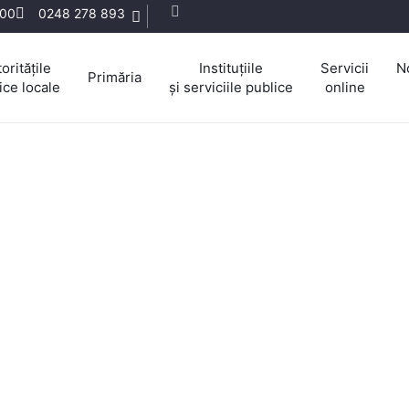
:00
0248 278 893
oritățile
Instituțiile
Servicii
N
Primăria
ice locale
și serviciile publice
online