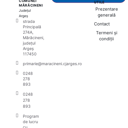
COMUNEI
UTILE
MĂRĂCINENI
Prezentare
Județul
generală
Argeș
strada
Contact
Principală
274A,
Termeni și
Mărăcineni,
condiții
județul
Argeș
117450
primarie@maracineni.cjarges.ro
0248
278
893
0248
278
893
Program
de lucru
cu