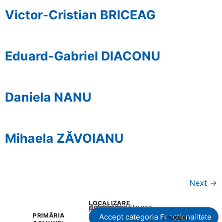
Victor-Cristian BRICEAG
Eduard-Gabriel DIACONU
Daniela NANU
Mihaela ZĂVOIANU
Next
→
LOCALIZARE
Acest conținut este blocat până când acceptați categoria corespunzătoare de cookie-uri.
PRIMĂRIA
Accept categoria Funcționalitate
LINKURI