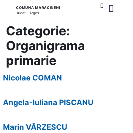
COMUNA MĂRĂCINENI
Județul
Argeș
și serviciile publice
Categorie:
Organigrama
primarie
Nicolae COMAN
Angela-Iuliana PISCANU
Marin VĂRZESCU